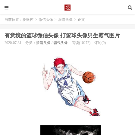
当前位置：
爱微控
>
微信头像
>
浪漫头像
>
正文
有意境的篮球微信头像 打篮球头像男生霸气图片
2020-07-31
分类：
浪漫头像
/
霸气头像
阅读(10272)
评论(0)