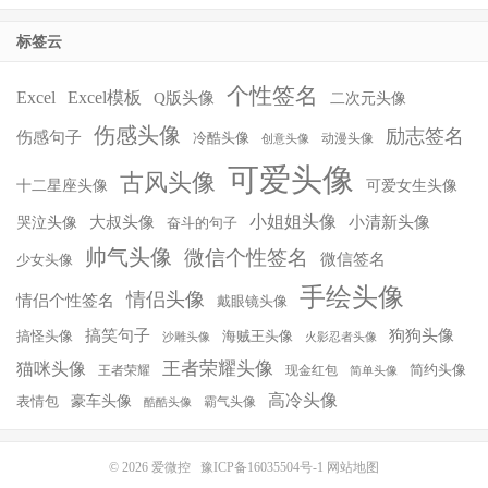
标签云
个性签名
Excel
Excel模板
Q版头像
二次元头像
伤感头像
励志签名
伤感句子
冷酷头像
动漫头像
创意头像
可爱头像
古风头像
十二星座头像
可爱女生头像
小姐姐头像
大叔头像
小清新头像
哭泣头像
奋斗的句子
帅气头像
微信个性签名
微信签名
少女头像
手绘头像
情侣头像
情侣个性签名
戴眼镜头像
搞笑句子
狗狗头像
搞怪头像
海贼王头像
沙雕头像
火影忍者头像
王者荣耀头像
猫咪头像
简约头像
王者荣耀
现金红包
简单头像
高冷头像
豪车头像
表情包
霸气头像
酷酷头像
© 2026
爱微控
豫ICP备16035504号-1
网站地图