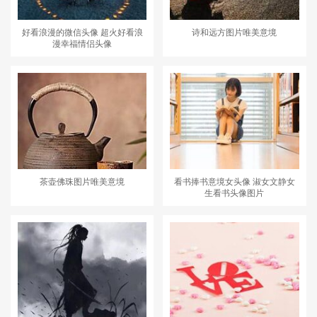
好看浪漫的微信头像 超火好看浪
诗和远方图片唯美意境
漫幸福情侣头像
茶壶佛珠图片唯美意境
看书捧书意境女头像 淑女文静女
生看书头像图片