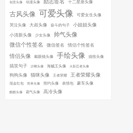
励志签名
十二星座头像
动漫头像
创意头像
可爱头像
古风头像
可爱女生头像
小姐姐头像
大叔头像
哭泣头像
奋斗的句子
帅气头像
小清新头像
少女头像
微信个性签名
微信签名
情侣个性签名
手绘头像
情侣头像
搞怪头像
戴眼镜头像
搞笑句子
海贼王头像
沙雕头像
火影忍者头像
王者荣耀头像
猫咪头像
狗狗头像
王者荣耀
简约头像
豪车头像
表情包
现金红包
简单头像
高冷头像
霸气头像
酷酷头像