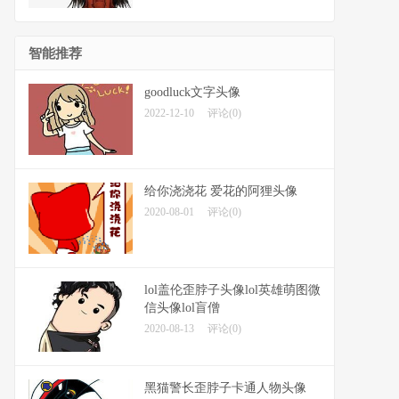
智能推荐
goodluck文字头像
2022-12-10
评论(0)
给你浇浇花 爱花的阿狸头像
2020-08-01
评论(0)
lol盖伦歪脖子头像lol英雄萌图微
信头像lol盲僧
2020-08-13
评论(0)
黑猫警长歪脖子卡通人物头像