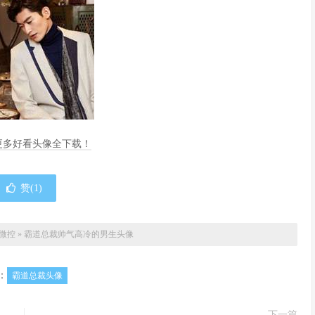
，更多好看头像全下载！
赞(
1
)
微控
»
霸道总裁帅气高冷的男生头像
：
霸道总裁头像
下一篇