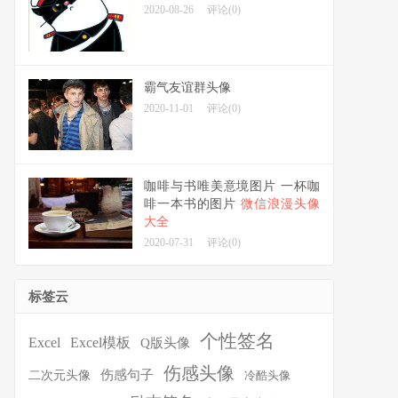
2020-08-26
评论(0)
霸气友谊群头像
2020-11-01
评论(0)
咖啡与书唯美意境图片 一杯咖
啡一本书的图片
微信浪漫头像
大全
2020-07-31
评论(0)
标签云
个性签名
Excel
Excel模板
Q版头像
伤感头像
伤感句子
二次元头像
冷酷头像