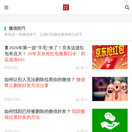
微信技巧
多知道一些微信技巧，让我们玩微信更加得心应手。
🧧2026年第一波“羊毛”来了！京东这波红
包有点大！
26年京东抢红包最新口令：好
运连连665
阅读(499)
赞(
1
)
如何让别人无法删除拉黑你的微信？
微信
禁止删除好友方法分享
阅读(2060)
赞(
0
)
如何找回已经被删除的微信好友？
找回微
信拉黑好友的方法
阅读(2042)
赞(
2
)