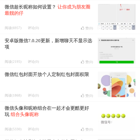
微信超长昵称如何设置？
让你成为朋友圈
最靓的仔
阅读(6957)
评论(0)
赞(
0
)
安卓版微信7.0.20更新，新增聊天不显示选
项
阅读(2195)
评论(0)
赞(
0
)
微信红包封面开放个人定制红包封面权限
阅读(1868)
评论(0)
赞(
0
)
微信头像和昵称组合在一起才会更酷更好
玩
组合头像昵称
阅读(5330)
评论(0)
赞(
0
)