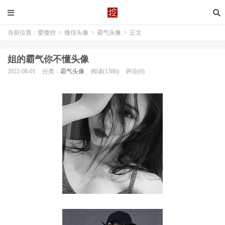
当前位置：
爱微控
>
微信头像
>
霸气头像
>
正文
姐的霸气你不懂头像
2022-08-01
分类：
霸气头像
阅读(1386)
评论(0)