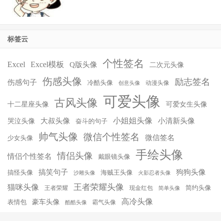
标签云
个性签名
Excel
Excel模板
Q版头像
二次元头像
伤感头像
励志签名
伤感句子
冷酷头像
动漫头像
创意头像
可爱头像
古风头像
十二星座头像
可爱女生头像
小姐姐头像
大叔头像
小清新头像
哭泣头像
奋斗的句子
帅气头像
微信个性签名
微信签名
少女头像
手绘头像
情侣头像
情侣个性签名
戴眼镜头像
搞笑句子
狗狗头像
搞怪头像
海贼王头像
沙雕头像
火影忍者头像
王者荣耀头像
猫咪头像
简约头像
王者荣耀
现金红包
简单头像
高冷头像
豪车头像
表情包
霸气头像
酷酷头像