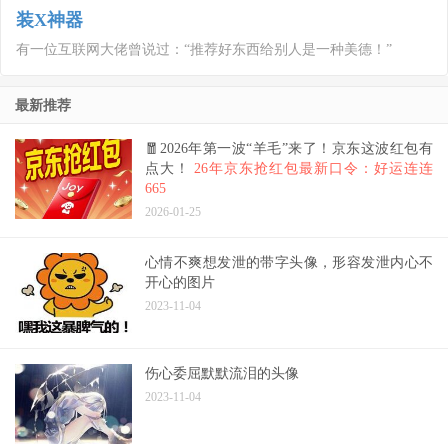
装X神器
有一位互联网大佬曾说过：“推荐好东西给别人是一种美德！”
最新推荐
🧧2026年第一波“羊毛”来了！京东这波红包有
点大！
26年京东抢红包最新口令：好运连连
665
2026-01-25
心情不爽想发泄的带字头像，形容发泄内心不
开心的图片
2023-11-04
伤心委屈默默流泪的头像
2023-11-04