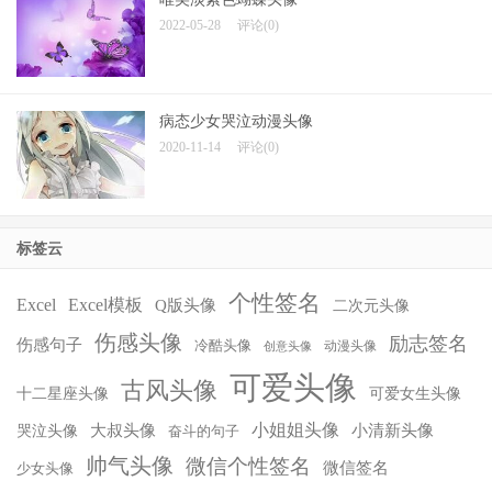
2022-05-28
评论(0)
病态少女哭泣动漫头像
2020-11-14
评论(0)
标签云
个性签名
Excel
Excel模板
Q版头像
二次元头像
伤感头像
励志签名
伤感句子
冷酷头像
动漫头像
创意头像
可爱头像
古风头像
十二星座头像
可爱女生头像
小姐姐头像
大叔头像
小清新头像
哭泣头像
奋斗的句子
帅气头像
微信个性签名
微信签名
少女头像