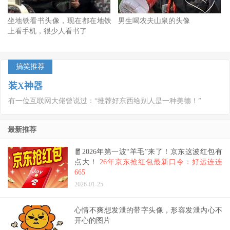
坐地铁看书头像，现在都在地铁
男生喝农夫山泉的头像
上看手机，很少人看书了
搞笑推荐
装X神器
有一位互联网大佬曾说过：“推荐好东西给别人是一种美德！”
最新推荐
🧧2026年第一波“羊毛”来了！京东这波红包有
点大！
26年京东抢红包最新口令：好运连连
665
2026-01-25
心情不爽想发泄的带字头像，形容发泄内心不
开心的图片