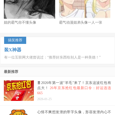
姐的霸气你不懂头像
霸气动漫姐弟头像一人一张
搞笑推荐
装X神器
有一位互联网大佬曾说过：“推荐好东西给别人是一种美德！”
最新推荐
🧧2026年第一波“羊毛”来了！京东这波红包有
点大！
26年京东抢红包最新口令：好运连连
665
2026-01-25
心情不爽想发泄的带字头像，形容发泄内心不