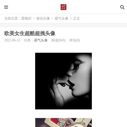
当前位置：
爱微控
>
微信头像
>
霸气头像
>
正文
欧美女生超酷超拽头像
2022-06-13
分类：
霸气头像
阅读(945)
评论(0)