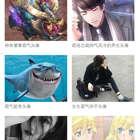
神兽饕餮霸气头像
霸道总裁帅气高冷的男生头像
霸气鲨鱼头像
女生霸气快手头像