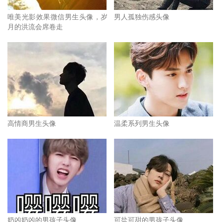
唯美光影效果微信男生头像，岁
男人孤独伤感头像
月的洪流会席卷走
高情商男生头像
温柔系列男生头像
奶凶奶凶的男孩子头像
可盐可甜的男孩子头像