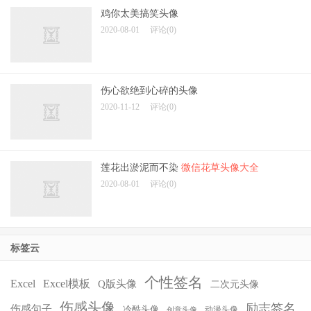
鸡你太美搞笑头像
2020-08-01
评论(0)
伤心欲绝到心碎的头像
2020-11-12
评论(0)
莲花出淤泥而不染
微信花草头像大全
2020-08-01
评论(0)
标签云
个性签名
Excel
Excel模板
Q版头像
二次元头像
伤感头像
励志签名
伤感句子
冷酷头像
动漫头像
创意头像