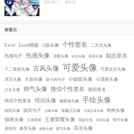
2020-08-17
评论(0)
标签云
个性签名
Excel
Excel模板
Q版头像
二次元头像
伤感头像
励志签名
伤感句子
冷酷头像
动漫头像
创意头像
可爱头像
古风头像
十二星座头像
可爱女生头像
小姐姐头像
大叔头像
小清新头像
哭泣头像
奋斗的句子
帅气头像
微信个性签名
微信签名
少女头像
手绘头像
情侣头像
情侣个性签名
戴眼镜头像
搞笑句子
狗狗头像
搞怪头像
海贼王头像
沙雕头像
火影忍者头像
王者荣耀头像
猫咪头像
简约头像
王者荣耀
现金红包
简单头像
高冷头像
豪车头像
表情包
霸气头像
酷酷头像