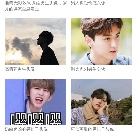
唯美光影效果微信男生头像，岁
男人孤独伤感头像
月的洪流会席卷走
高情商男生头像
温柔系列男生头像
奶凶奶凶的男孩子头像
可盐可甜的男孩子头像