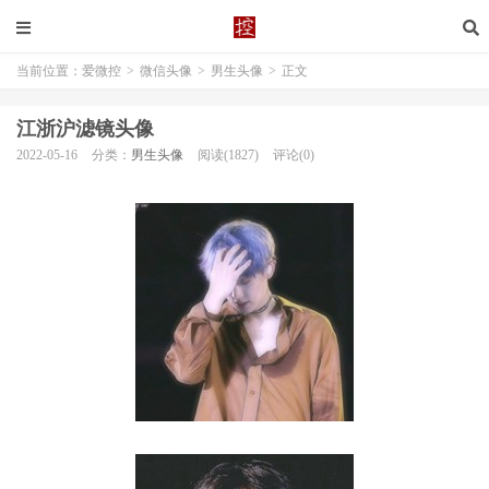
当前位置：
爱微控
>
微信头像
>
男生头像
>
正文
江浙沪滤镜头像
2022-05-16
分类：
男生头像
阅读(1827)
评论(0)