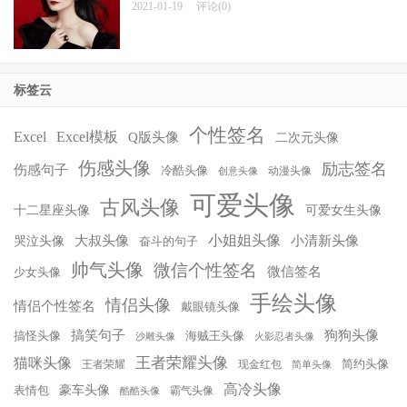
2021-01-19
评论(0)
标签云
个性签名
Excel
Excel模板
Q版头像
二次元头像
伤感头像
励志签名
伤感句子
冷酷头像
动漫头像
创意头像
可爱头像
古风头像
十二星座头像
可爱女生头像
小姐姐头像
大叔头像
小清新头像
哭泣头像
奋斗的句子
帅气头像
微信个性签名
微信签名
少女头像
手绘头像
情侣头像
情侣个性签名
戴眼镜头像
搞笑句子
狗狗头像
搞怪头像
海贼王头像
沙雕头像
火影忍者头像
王者荣耀头像
猫咪头像
简约头像
王者荣耀
现金红包
简单头像
高冷头像
豪车头像
表情包
霸气头像
酷酷头像