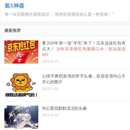
装X神器
有一位互联网大佬曾说过：“推荐好东西给别人是一种美德！”
最新推荐
🧧2026年第一波“羊毛”来了！京东这波红包有
点大！
26年京东抢红包最新口令：好运连连
665
2026-01-25
心情不爽想发泄的带字头像，形容发泄内心不
开心的图片
2023-11-04
伤心委屈默默流泪的头像
2023-11-04