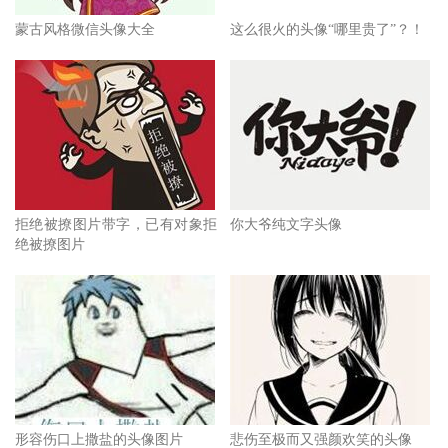
蒙古风格微信头像大全
这么很火的头像“哪里贵了”？！
拒绝被撩图片带字，已有对象拒
你大爷纯文字头像
绝被撩图片
形容伤口上撒盐的头像图片
悲伤至极而又强颜欢笑的头像