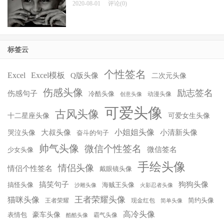
2020-08-01
评论(0)
标签云
个性签名
Excel
Excel模板
Q版头像
二次元头像
伤感头像
励志签名
伤感句子
冷酷头像
动漫头像
创意头像
可爱头像
古风头像
十二星座头像
可爱女生头像
小姐姐头像
大叔头像
小清新头像
哭泣头像
奋斗的句子
帅气头像
微信个性签名
微信签名
少女头像
手绘头像
情侣头像
情侣个性签名
戴眼镜头像
搞笑句子
狗狗头像
搞怪头像
海贼王头像
沙雕头像
火影忍者头像
王者荣耀头像
猫咪头像
简约头像
王者荣耀
现金红包
简单头像
高冷头像
豪车头像
表情包
霸气头像
酷酷头像