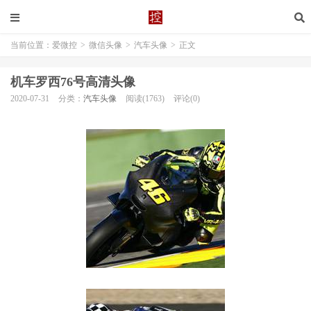
当前位置：
爱微控
>
微信头像
>
汽车头像
>
正文
机车罗西76号高清头像
2020-07-31
分类：
汽车头像
阅读(1763)
评论(0)