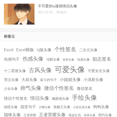
不可爱的ta漫画情侣头像
2021-02-20
评论(0)
标签云
个性签名
Excel
Excel模板
Q版头像
二次元头像
伤感头像
励志签名
伤感句子
冷酷头像
动漫头像
创意头像
可爱头像
古风头像
十二星座头像
可爱女生头像
小姐姐头像
大叔头像
小清新头像
哭泣头像
奋斗的句子
帅气头像
微信个性签名
微信签名
少女头像
手绘头像
情侣头像
情侣个性签名
戴眼镜头像
搞笑句子
狗狗头像
搞怪头像
海贼王头像
沙雕头像
火影忍者头像
王者荣耀头像
猫咪头像
简约头像
王者荣耀
现金红包
简单头像