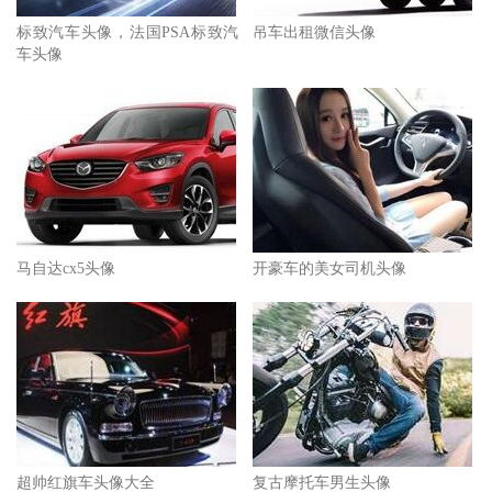
标致汽车头像，法国PSA标致汽
吊车出租微信头像
车头像
马自达cx5头像
开豪车的美女司机头像
超帅红旗车头像大全
复古摩托车男生头像