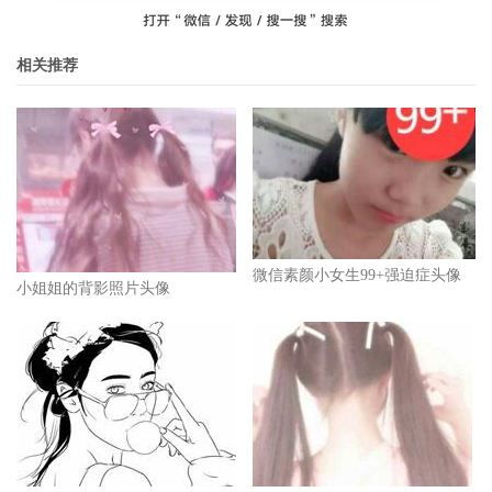
相关推荐
微信素颜小女生99+强迫症头像
小姐姐的背影照片头像