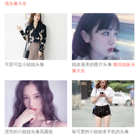
境头像大全
可甜可盐小姐姐头像
姐姐最美的图片头像
微信姐妹头
像大全
漂亮的小姐姐头像高颜值
敲可爱的小姐姐拿手机的头像