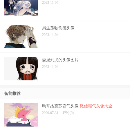
2023-11-04
男生孤独伤感头像
2023-11-04
委屈到哭的头像图片
2023-11-04
智能推荐
狗哥杰克苏霸气头像
微信霸气头像大全
2020-07-31
评论(0)