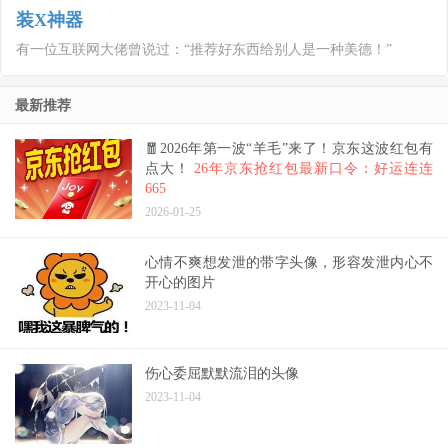
装X神器
有一位互联网大佬曾说过：“推荐好东西给别人是一种美德！”
最新推荐
🧧2026年第一波“羊毛”来了！京东这波红包有
点大！
26年京东抢红包最新口令：好运连连
665
2026-01-25
心情不爽想发泄的带字头像，形容发泄内心不
开心的图片
2023-11-04
伤心委屈默默流泪的头像
2023-11-04