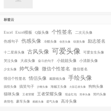
标签云
个性签名
Excel
Excel模板
Q版头像
二次元头像
伤感头像
励志签名
伤感句子
冷酷头像
动漫头像
创意头像
可爱头像
古风头像
十二星座头像
可爱女生头像
小姐姐头像
大叔头像
小清新头像
哭泣头像
奋斗的句子
帅气头像
微信个性签名
微信签名
少女头像
手绘头像
情侣头像
情侣个性签名
戴眼镜头像
搞笑句子
狗狗头像
搞怪头像
海贼王头像
沙雕头像
火影忍者头像
王者荣耀头像
猫咪头像
简约头像
王者荣耀
现金红包
简单头像
高冷头像
豪车头像
表情包
霸气头像
酷酷头像