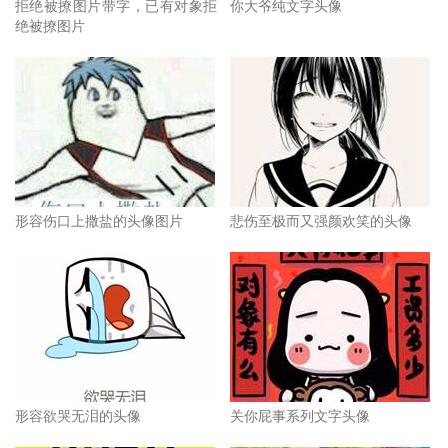
拒绝被撩图片带字，已有对象拒
你大爷纯文字头像
绝被撩图片
形容伤口上撒盐的头像图片
悲伤至极而又强颜欢笑的头像
形容欲哭无泪的头像
关你屁事系列文字头像