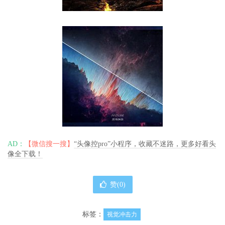
AD：
【微信搜一搜】
“头像控pro”小程序，收藏不迷路，更多好看头
像全下载！
赞(
0
)
标签：
视觉冲击力