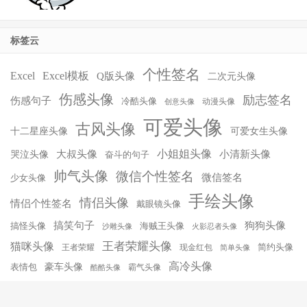
标签云
个性签名
Excel
Excel模板
Q版头像
二次元头像
伤感头像
励志签名
伤感句子
冷酷头像
动漫头像
创意头像
可爱头像
古风头像
十二星座头像
可爱女生头像
小姐姐头像
大叔头像
小清新头像
哭泣头像
奋斗的句子
帅气头像
微信个性签名
微信签名
少女头像
手绘头像
情侣头像
情侣个性签名
戴眼镜头像
搞笑句子
狗狗头像
搞怪头像
海贼王头像
沙雕头像
火影忍者头像
王者荣耀头像
猫咪头像
简约头像
王者荣耀
现金红包
简单头像
高冷头像
豪车头像
表情包
霸气头像
酷酷头像