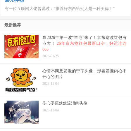
装X神器
有一位互联网大佬曾说过：“推荐好东西给别人是一种美德！”
最新推荐
🧧2026年第一波“羊毛”来了！京东这波红包有
点大！
26年京东抢红包最新口令：好运连连
665
2026-01-25
心情不爽想发泄的带字头像，形容发泄内心不
开心的图片
2023-11-04
伤心委屈默默流泪的头像
2023-11-04