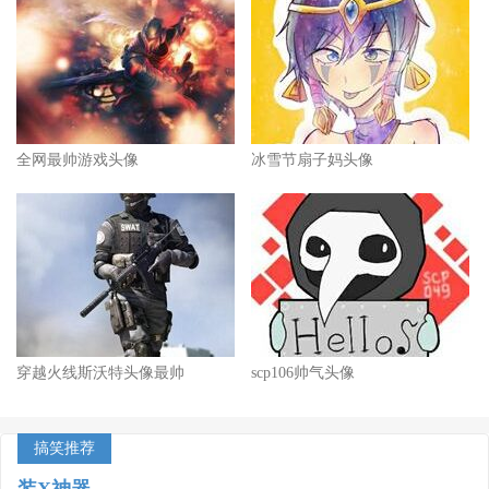
全网最帅游戏头像
冰雪节扇子妈头像
穿越火线斯沃特头像最帅
scp106帅气头像
搞笑推荐