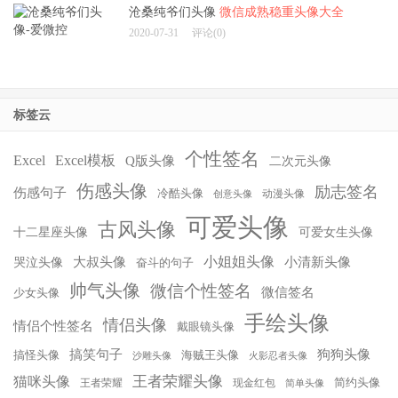
沧桑纯爷们头像
微信成熟稳重头像大全
2020-07-31
评论(0)
标签云
个性签名
Excel
Excel模板
Q版头像
二次元头像
伤感头像
励志签名
伤感句子
冷酷头像
动漫头像
创意头像
可爱头像
古风头像
十二星座头像
可爱女生头像
小姐姐头像
大叔头像
小清新头像
哭泣头像
奋斗的句子
帅气头像
微信个性签名
微信签名
少女头像
手绘头像
情侣头像
情侣个性签名
戴眼镜头像
搞笑句子
狗狗头像
搞怪头像
海贼王头像
沙雕头像
火影忍者头像
王者荣耀头像
猫咪头像
简约头像
王者荣耀
现金红包
简单头像