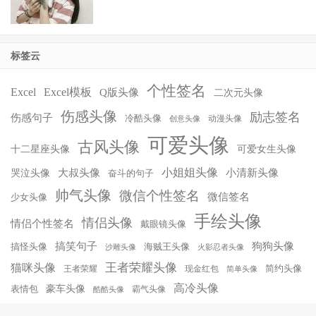
标签云
个性签名
Excel
Excel模板
Q版头像
二次元头像
伤感头像
励志签名
伤感句子
冷酷头像
动漫头像
创意头像
可爱头像
古风头像
十二星座头像
可爱女生头像
小姐姐头像
大叔头像
小清新头像
哭泣头像
奋斗的句子
帅气头像
微信个性签名
微信签名
少女头像
手绘头像
情侣头像
情侣个性签名
戴眼镜头像
搞笑句子
狗狗头像
搞怪头像
海贼王头像
沙雕头像
火影忍者头像
王者荣耀头像
猫咪头像
简约头像
王者荣耀
现金红包
简单头像
高冷头像
豪车头像
表情包
霸气头像
酷酷头像