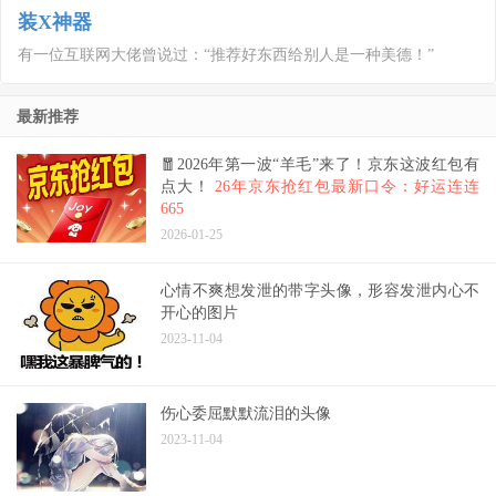
装X神器
有一位互联网大佬曾说过：“推荐好东西给别人是一种美德！”
最新推荐
🧧2026年第一波“羊毛”来了！京东这波红包有
点大！
26年京东抢红包最新口令：好运连连
665
2026-01-25
心情不爽想发泄的带字头像，形容发泄内心不
开心的图片
2023-11-04
伤心委屈默默流泪的头像
2023-11-04