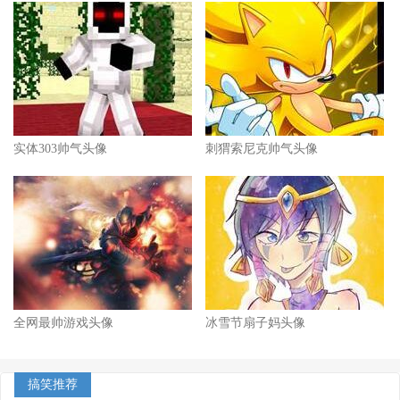
实体303帅气头像
刺猬索尼克帅气头像
全网最帅游戏头像
冰雪节扇子妈头像
搞笑推荐