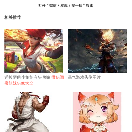
相关推荐
送披萨的小姐姐有头像嘛
微信闺
霸气游戏头像图片
蜜姐妹头像大全