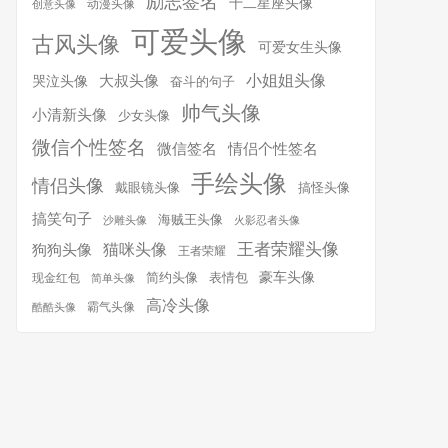
励志签名
十二星座头像
动漫头像
创意头像
可爱头像
古风头像
可爱女生头像
小姐姐头像
大叔头像
哭泣头像
奋斗的句子
帅气头像
小清新头像
少女头像
微信个性签名
微信签名
情侣个性签名
手绘头像
情侣头像
搞怪头像
戴眼镜头像
搞笑句子
海贼王头像
沙雕头像
火影忍者头像
王者荣耀头像
猫咪头像
狗狗头像
王者荣耀
简约头像
豪车头像
表情包
现金红包
简单头像
高冷头像
霸气头像
酷酷头像