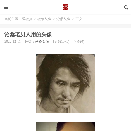
当前位置：
爱微控
>
微信头像
>
沧桑头像
>
正文
沧桑老男人用的头像
2022-12-11
分类：
沧桑头像
阅读(1575)
评论(0)