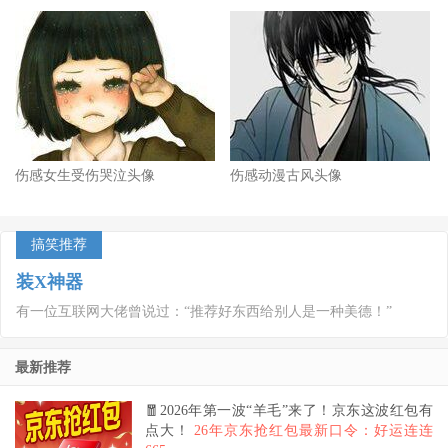
伤感女生受伤哭泣头像
伤感动漫古风头像
搞笑推荐
装X神器
有一位互联网大佬曾说过：“推荐好东西给别人是一种美德！”
最新推荐
🧧2026年第一波“羊毛”来了！京东这波红包有
点大！
26年京东抢红包最新口令：好运连连