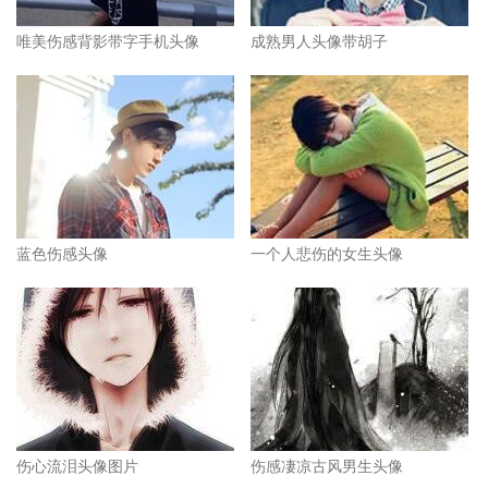
唯美伤感背影带字手机头像
成熟男人头像带胡子
蓝色伤感头像
一个人悲伤的女生头像
伤心流泪头像图片
伤感凄凉古风男生头像