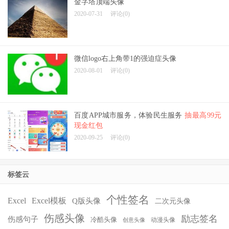
金字塔顶端头像
2020-07-31
评论(0)
微信logo右上角带1的强迫症头像
2020-08-01
评论(0)
百度APP城市服务，体验民生服务
抽最高99元
现金红包
2020-09-25
评论(0)
标签云
个性签名
Excel
Excel模板
Q版头像
二次元头像
伤感头像
励志签名
伤感句子
冷酷头像
动漫头像
创意头像