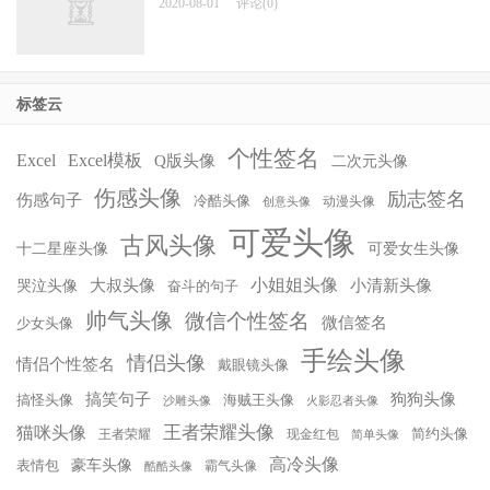
2020-08-01
评论(0)
标签云
个性签名
Excel
Excel模板
Q版头像
二次元头像
伤感头像
励志签名
伤感句子
冷酷头像
动漫头像
创意头像
可爱头像
古风头像
十二星座头像
可爱女生头像
小姐姐头像
大叔头像
小清新头像
哭泣头像
奋斗的句子
帅气头像
微信个性签名
微信签名
少女头像
手绘头像
情侣头像
情侣个性签名
戴眼镜头像
搞笑句子
狗狗头像
搞怪头像
海贼王头像
沙雕头像
火影忍者头像
王者荣耀头像
猫咪头像
简约头像
王者荣耀
现金红包
简单头像
高冷头像
豪车头像
表情包
霸气头像
酷酷头像