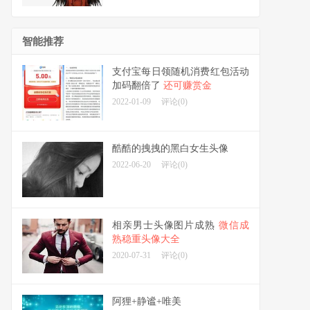
智能推荐
支付宝每日领随机消费红包活动
加码翻倍了
还可赚赏金
2022-01-09
评论(0)
酷酷的拽拽的黑白女生头像
2022-06-20
评论(0)
相亲男士头像图片成熟
微信成
熟稳重头像大全
2020-07-31
评论(0)
阿狸+静谧+唯美