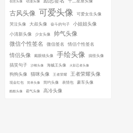
励志签名
十二星座头像
动漫头像
创意头像
可爱头像
古风头像
可爱女生头像
小姐姐头像
大叔头像
哭泣头像
奋斗的句子
帅气头像
小清新头像
少女头像
微信个性签名
微信签名
情侣个性签名
手绘头像
情侣头像
搞怪头像
戴眼镜头像
搞笑句子
海贼王头像
沙雕头像
火影忍者头像
王者荣耀头像
猫咪头像
狗狗头像
王者荣耀
简约头像
豪车头像
表情包
现金红包
简单头像
高冷头像
霸气头像
酷酷头像