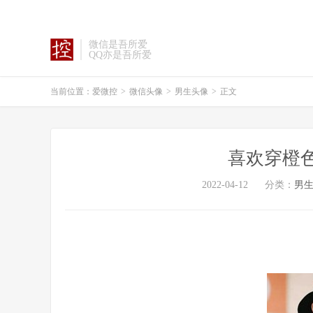
微信是吾所爱
QQ亦是吾所爱
当前位置：
爱微控
>
微信头像
>
男生头像
>
正文
喜欢穿橙
2022-04-12
分类：
男