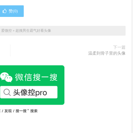
赞(
0
)
：
爱微控
»
超拽男生霸气好看头像
下一篇
温柔到骨子里的头像