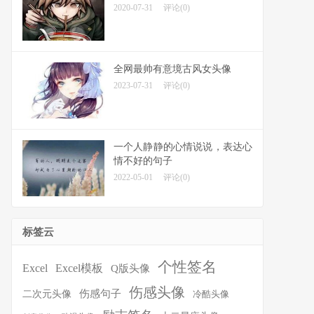
2020-07-31
评论(0)
全网最帅有意境古风女头像
2023-07-31
评论(0)
一个人静静的心情说说，表达心
情不好的句子
2022-05-01
评论(0)
标签云
个性签名
Excel
Excel模板
Q版头像
伤感头像
伤感句子
二次元头像
冷酷头像