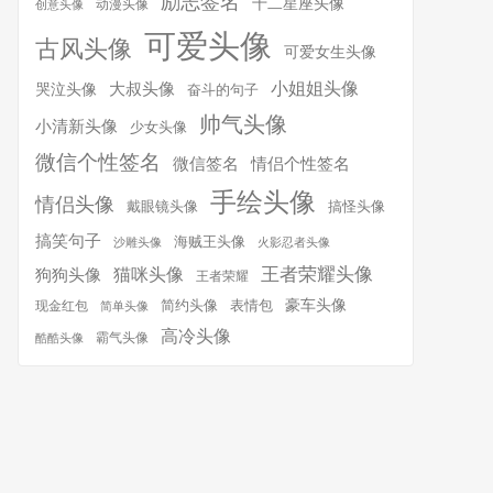
励志签名
十二星座头像
动漫头像
创意头像
可爱头像
古风头像
可爱女生头像
小姐姐头像
大叔头像
哭泣头像
奋斗的句子
帅气头像
小清新头像
少女头像
微信个性签名
微信签名
情侣个性签名
手绘头像
情侣头像
搞怪头像
戴眼镜头像
搞笑句子
海贼王头像
沙雕头像
火影忍者头像
王者荣耀头像
猫咪头像
狗狗头像
王者荣耀
简约头像
豪车头像
表情包
现金红包
简单头像
高冷头像
霸气头像
酷酷头像