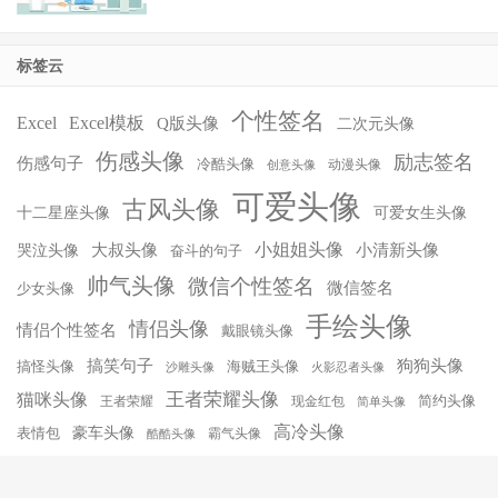
标签云
个性签名
Excel
Excel模板
Q版头像
二次元头像
伤感头像
励志签名
伤感句子
冷酷头像
动漫头像
创意头像
可爱头像
古风头像
十二星座头像
可爱女生头像
小姐姐头像
大叔头像
小清新头像
哭泣头像
奋斗的句子
帅气头像
微信个性签名
微信签名
少女头像
手绘头像
情侣头像
情侣个性签名
戴眼镜头像
搞笑句子
狗狗头像
搞怪头像
海贼王头像
沙雕头像
火影忍者头像
王者荣耀头像
猫咪头像
简约头像
王者荣耀
现金红包
简单头像
高冷头像
豪车头像
表情包
霸气头像
酷酷头像