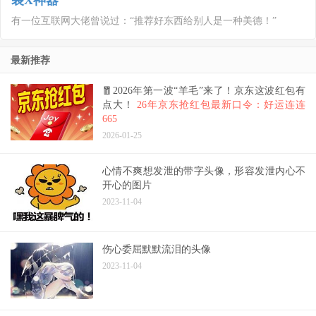
装X神器
有一位互联网大佬曾说过：“推荐好东西给别人是一种美德！”
最新推荐
🧧2026年第一波“羊毛”来了！京东这波红包有
点大！
26年京东抢红包最新口令：好运连连
665
2026-01-25
心情不爽想发泄的带字头像，形容发泄内心不
开心的图片
2023-11-04
伤心委屈默默流泪的头像
2023-11-04