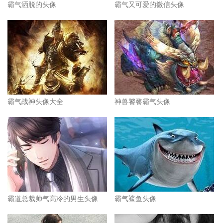
霸气洒脱的头像
霸气又可爱的微信头像
霸气战神头像大全
神兽饕餮霸气头像
霸道总裁帅气高冷的男生头像
霸气鲨鱼头像