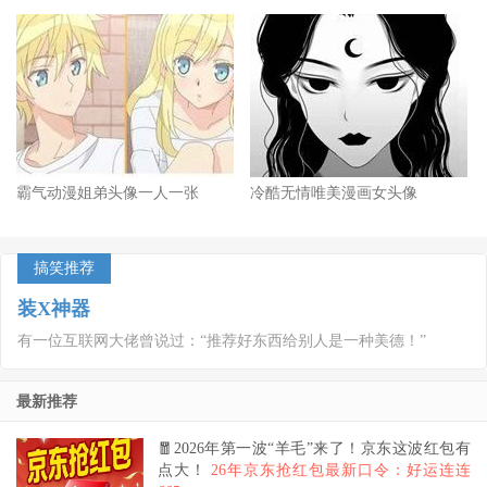
霸气动漫姐弟头像一人一张
冷酷无情唯美漫画女头像
搞笑推荐
装X神器
有一位互联网大佬曾说过：“推荐好东西给别人是一种美德！”
最新推荐
🧧2026年第一波“羊毛”来了！京东这波红包有
点大！
26年京东抢红包最新口令：好运连连