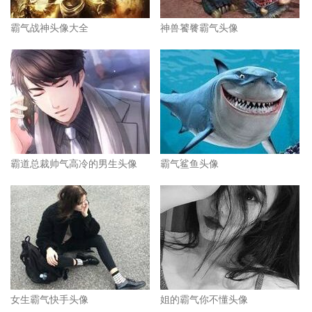
霸气战神头像大全
神兽饕餮霸气头像
霸道总裁帅气高冷的男生头像
霸气鲨鱼头像
女生霸气快手头像
姐的霸气你不懂头像