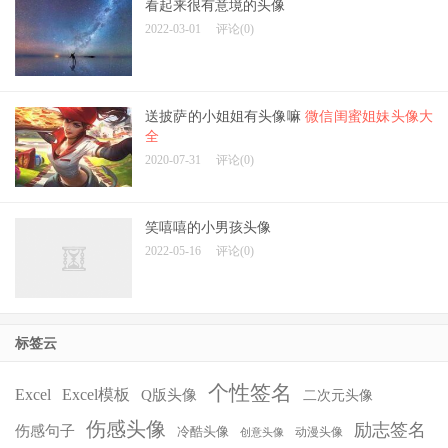
看起来很有意境的头像
2022-03-01
评论(0)
送披萨的小姐姐有头像嘛
微信闺蜜姐妹头像大
全
2020-07-31
评论(0)
笑嘻嘻的小男孩头像
2022-05-16
评论(0)
标签云
个性签名
Excel
Excel模板
Q版头像
二次元头像
伤感头像
励志签名
伤感句子
冷酷头像
动漫头像
创意头像