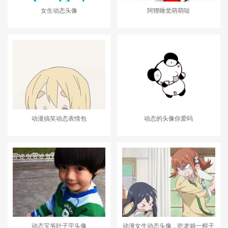
女生动态头像
阿狸睡觉萌萌哒
动漫搞笑动态表情包
动态的头像你爱吗
动态宝爷叶子宇头像
动漫女生动态头像，吃老娘一棍子