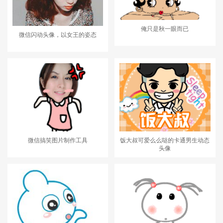
俺只是秋一眼而已
微信闪动头像，以女王的姿态
微信搞笑图片制作工具
饭大叔可爱么么哒的卡通男生动态
头像