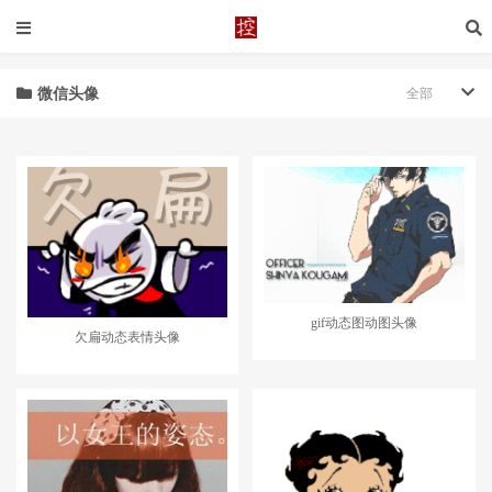
微信头像
全部
gif动态图动图头像
欠扁动态表情头像