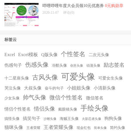
哔哩哔哩年度大会员领10元优惠券
0元购勋章
2020-11-07
评论(0)
标签云
个性签名
Excel
Excel模板
Q版头像
二次元头像
伤感头像
励志签名
伤感句子
冷酷头像
动漫头像
创意头像
可爱头像
古风头像
十二星座头像
可爱女生头像
小姐姐头像
大叔头像
小清新头像
哭泣头像
奋斗的句子
帅气头像
微信个性签名
微信签名
少女头像
手绘头像
情侣头像
情侣个性签名
戴眼镜头像
搞笑句子
狗狗头像
搞怪头像
海贼王头像
沙雕头像
火影忍者头像
王者荣耀头像
猫咪头像
简约头像
王者荣耀
现金红包
简单头像