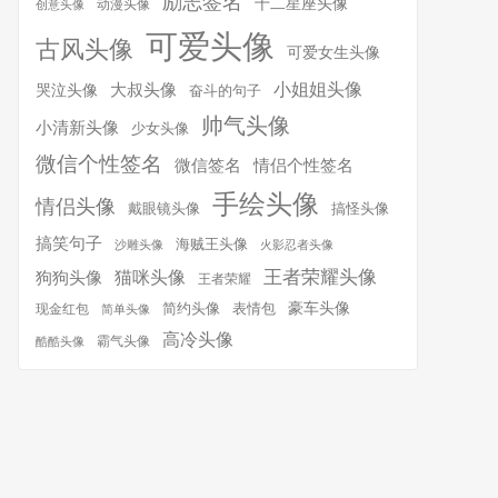
励志签名
十二星座头像
动漫头像
创意头像
可爱头像
古风头像
可爱女生头像
小姐姐头像
大叔头像
哭泣头像
奋斗的句子
帅气头像
小清新头像
少女头像
微信个性签名
微信签名
情侣个性签名
手绘头像
情侣头像
搞怪头像
戴眼镜头像
搞笑句子
海贼王头像
沙雕头像
火影忍者头像
王者荣耀头像
猫咪头像
狗狗头像
王者荣耀
简约头像
豪车头像
表情包
现金红包
简单头像
高冷头像
霸气头像
酷酷头像