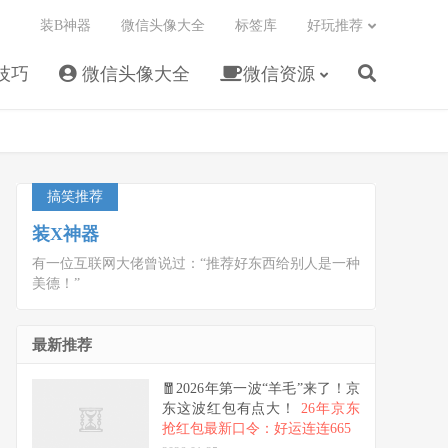
装B神器
微信头像大全
标签库
好玩推荐
技巧
微信头像大全
微信资源
搞笑推荐
装X神器
有一位互联网大佬曾说过：“推荐好东西给别人是一种
美德！”
最新推荐
🧧2026年第一波“羊毛”来了！京
东这波红包有点大！
26年京东
抢红包最新口令：好运连连665