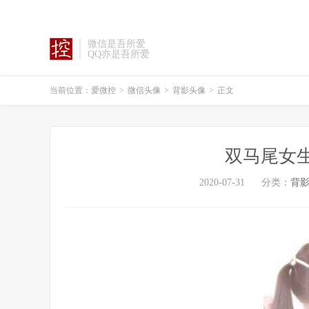
微信是吾所爱
QQ亦是吾所爱
当前位置：
爱微控
>
微信头像
>
背影头像
>
正文
双马尾女
2020-07-31
分类：
背