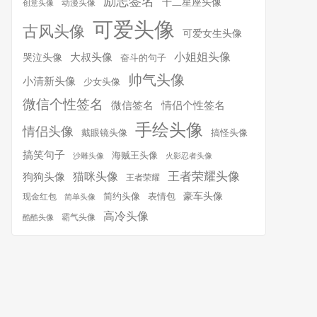
励志签名
十二星座头像
动漫头像
创意头像
可爱头像
古风头像
可爱女生头像
小姐姐头像
大叔头像
哭泣头像
奋斗的句子
帅气头像
小清新头像
少女头像
微信个性签名
微信签名
情侣个性签名
手绘头像
情侣头像
搞怪头像
戴眼镜头像
搞笑句子
海贼王头像
沙雕头像
火影忍者头像
王者荣耀头像
猫咪头像
狗狗头像
王者荣耀
简约头像
豪车头像
表情包
现金红包
简单头像
高冷头像
霸气头像
酷酷头像