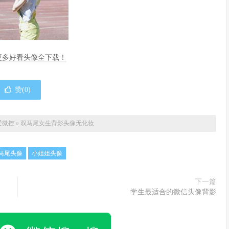
，更多好看头像全下载！
赞(
0
)
爱微控
»
双马尾女生背影头像无化妆
马尾头像
小姐姐头像
下一篇
学生最适合的微信头像背影