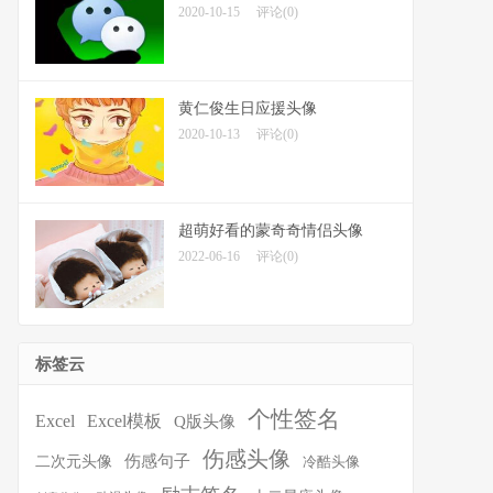
2020-10-15
评论(0)
黄仁俊生日应援头像
2020-10-13
评论(0)
超萌好看的蒙奇奇情侣头像
2022-06-16
评论(0)
标签云
个性签名
Excel
Excel模板
Q版头像
伤感头像
伤感句子
二次元头像
冷酷头像