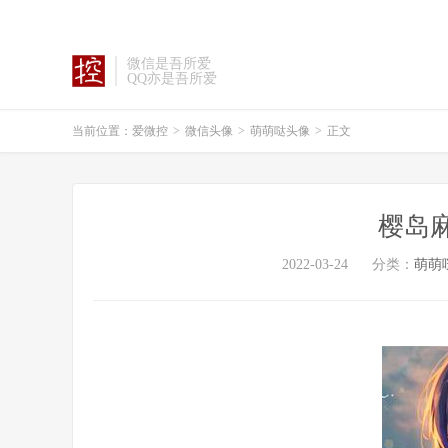
微信是吾所爱
QQ亦是吾所爱
当前位置：
爱微控
>
微信头像
>
萌萌哒头像
>
正文
樱岛
2022-03-24
分类：
萌萌