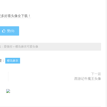
，更多好看头像全下载！
赞(
0
)
载：
爱微控
»
樱岛麻衣可爱头像
签：
樱岛麻衣
下一篇
西游记牛魔王头像