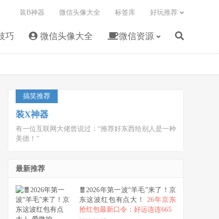
装B神器
微信头像大全
标签库
好玩推荐
技巧
微信头像大全
微信资源
搞笑推荐
装X神器
有一位互联网大佬曾说过：“推荐好东西给别人是一种
美德！”
最新推荐
🧧2026年第一波“羊毛”来了！京
东这波红包有点大！
26年京东
抢红包最新口令：好运连连665