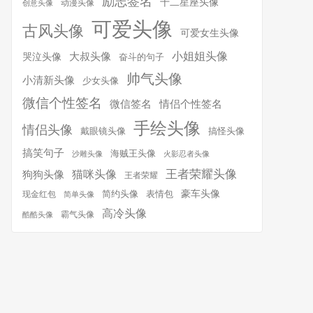
励志签名
十二星座头像
动漫头像
创意头像
可爱头像
古风头像
可爱女生头像
小姐姐头像
大叔头像
哭泣头像
奋斗的句子
帅气头像
小清新头像
少女头像
微信个性签名
微信签名
情侣个性签名
手绘头像
情侣头像
搞怪头像
戴眼镜头像
搞笑句子
海贼王头像
沙雕头像
火影忍者头像
王者荣耀头像
猫咪头像
狗狗头像
王者荣耀
简约头像
豪车头像
表情包
现金红包
简单头像
高冷头像
霸气头像
酷酷头像