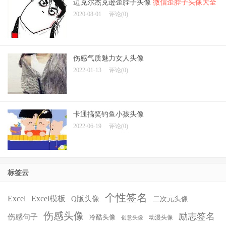
迈克尔杰克逊歪脖子头像
微信歪脖子头像大全
2020-08-01
评论(0)
伤感气质魅力女人头像
2022-01-13
评论(0)
卡通搞笑钓鱼小孩头像
2022-06-19
评论(0)
标签云
个性签名
Excel
Excel模板
Q版头像
二次元头像
伤感头像
励志签名
伤感句子
冷酷头像
动漫头像
创意头像