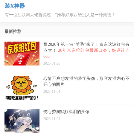
装X神器
有一位互联网大佬曾说过：“推荐好东西给别人是一种美德！”
最新推荐
🧧2026年第一波“羊毛”来了！京东这波红包有
点大！
26年京东抢红包最新口令：好运连连
665
2026-01-25
心情不爽想发泄的带字头像，形容发泄内心不
开心的图片
2023-11-04
伤心委屈默默流泪的头像
2023-11-04