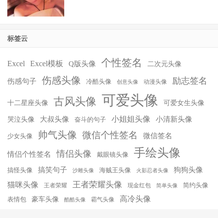
标签云
个性签名
Excel
Excel模板
Q版头像
二次元头像
伤感头像
励志签名
伤感句子
冷酷头像
动漫头像
创意头像
可爱头像
古风头像
十二星座头像
可爱女生头像
小姐姐头像
大叔头像
小清新头像
哭泣头像
奋斗的句子
帅气头像
微信个性签名
微信签名
少女头像
手绘头像
情侣头像
情侣个性签名
戴眼镜头像
搞笑句子
狗狗头像
搞怪头像
海贼王头像
沙雕头像
火影忍者头像
王者荣耀头像
猫咪头像
简约头像
王者荣耀
现金红包
简单头像
高冷头像
豪车头像
表情包
霸气头像
酷酷头像