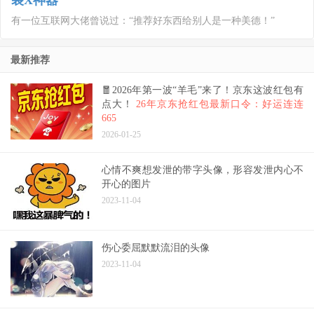
装X神器
有一位互联网大佬曾说过：“推荐好东西给别人是一种美德！”
最新推荐
🧧2026年第一波“羊毛”来了！京东这波红包有
点大！
26年京东抢红包最新口令：好运连连
665
2026-01-25
心情不爽想发泄的带字头像，形容发泄内心不
开心的图片
2023-11-04
伤心委屈默默流泪的头像
2023-11-04