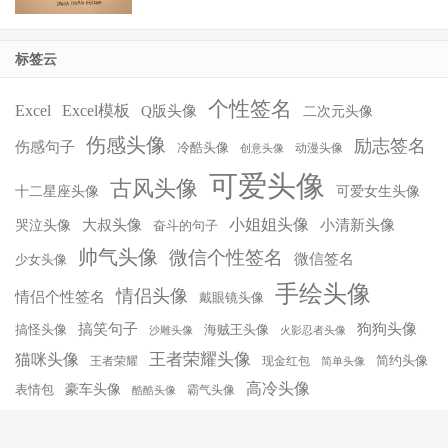
标签云
个性签名
Excel
Excel模板
Q版头像
二次元头像
伤感头像
励志签名
伤感句子
冷酷头像
动漫头像
创意头像
可爱头像
古风头像
十二星座头像
可爱女生头像
小姐姐头像
大叔头像
小清新头像
哭泣头像
奋斗的句子
帅气头像
微信个性签名
微信签名
少女头像
手绘头像
情侣头像
情侣个性签名
戴眼镜头像
搞笑句子
狗狗头像
搞怪头像
海贼王头像
沙雕头像
火影忍者头像
王者荣耀头像
猫咪头像
简约头像
王者荣耀
现金红包
简单头像
高冷头像
豪车头像
表情包
霸气头像
酷酷头像