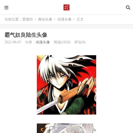
当前位置：
爱微控
>
微信头像
>
动漫头像
>
正文
霸气奴良陆生头像
2022-08-05
分类：
动漫头像
阅读(1820)
评论(0)