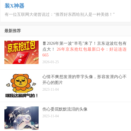
装X神器
有一位互联网大佬曾说过：“推荐好东西给别人是一种美德！”
最新推荐
🧧2026年第一波“羊毛”来了！京东这波红包有
点大！
26年京东抢红包最新口令：好运连连
665
2026-01-25
心情不爽想发泄的带字头像，形容发泄内心不
开心的图片
2023-11-04
伤心委屈默默流泪的头像
2023-11-04