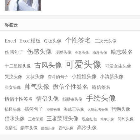
标签云
个性签名
Excel
Excel模板
Q版头像
二次元头像
伤感头像
励志签名
伤感句子
冷酷头像
动漫头像
创意头像
可爱头像
古风头像
十二星座头像
可爱女生头像
小姐姐头像
大叔头像
小清新头像
哭泣头像
奋斗的句子
帅气头像
微信个性签名
微信签名
少女头像
手绘头像
情侣头像
情侣个性签名
戴眼镜头像
搞笑句子
狗狗头像
搞怪头像
海贼王头像
沙雕头像
火影忍者头像
王者荣耀头像
猫咪头像
简约头像
王者荣耀
现金红包
简单头像
高冷头像
豪车头像
表情包
霸气头像
酷酷头像