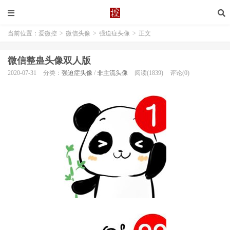
当前位置：
爱微控
>
微信头像
>
强迫症头像
>
正文
微信整蛊头像双人版
2020-07-31
分类：
强迫症头像
/
非主流头像
阅读(1839)
评论(0)