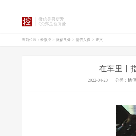
微信是吾所爱
QQ亦是吾所爱
当前位置：
爱微控
>
微信头像
>
情侣头像
>
正文
在车里十
2022-04-20
分类：
情