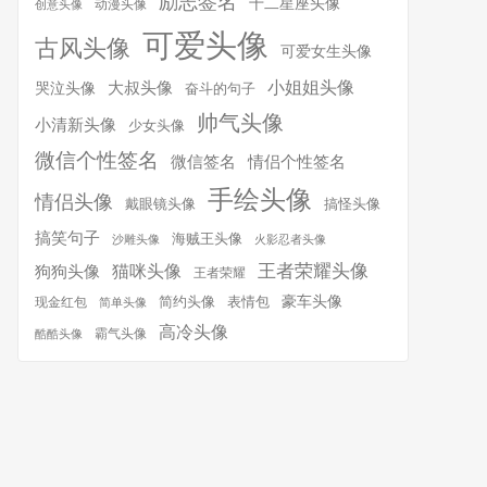
励志签名
十二星座头像
动漫头像
创意头像
可爱头像
古风头像
可爱女生头像
小姐姐头像
大叔头像
哭泣头像
奋斗的句子
帅气头像
小清新头像
少女头像
微信个性签名
微信签名
情侣个性签名
手绘头像
情侣头像
搞怪头像
戴眼镜头像
搞笑句子
海贼王头像
沙雕头像
火影忍者头像
王者荣耀头像
猫咪头像
狗狗头像
王者荣耀
简约头像
豪车头像
表情包
现金红包
简单头像
高冷头像
霸气头像
酷酷头像