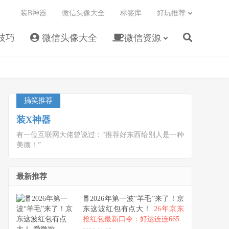
装B神器
微信头像大全
标签库
好玩推荐
技巧
微信头像大全
微信资源
搞笑推荐
装X神器
有一位互联网大佬曾说过：“推荐好东西给别人是一种
美德！”
最新推荐
🧧2026年第一波“羊毛”来了！京
东这波红包有点大！
26年京东
抢红包最新口令：好运连连665