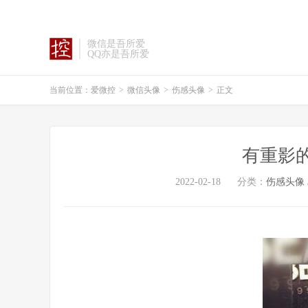
微信是吾所爱
QQ亦是吾所爱
当前位置：
爱微控
>
微信头像
>
伤感头像
>
正文
有重影
2022-02-18
分类：
伤感头像