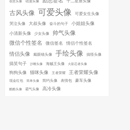
励志签名
十二星座头像
动漫头像
创意头像
可爱头像
古风头像
可爱女生头像
小姐姐头像
大叔头像
哭泣头像
奋斗的句子
帅气头像
小清新头像
少女头像
微信个性签名
微信签名
情侣个性签名
手绘头像
情侣头像
搞怪头像
戴眼镜头像
搞笑句子
海贼王头像
沙雕头像
火影忍者头像
王者荣耀头像
猫咪头像
狗狗头像
王者荣耀
简约头像
豪车头像
表情包
现金红包
简单头像
高冷头像
霸气头像
酷酷头像