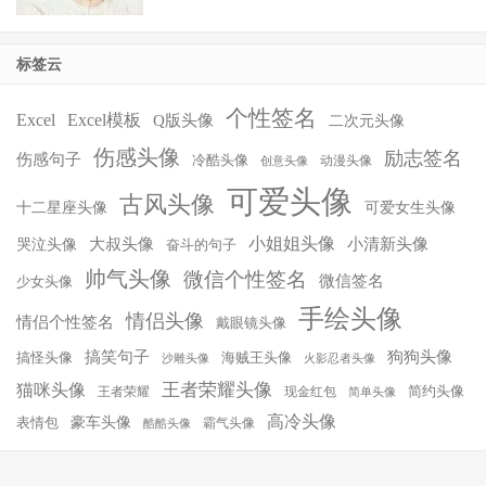
标签云
个性签名
Excel
Excel模板
Q版头像
二次元头像
伤感头像
励志签名
伤感句子
冷酷头像
动漫头像
创意头像
可爱头像
古风头像
十二星座头像
可爱女生头像
小姐姐头像
大叔头像
小清新头像
哭泣头像
奋斗的句子
帅气头像
微信个性签名
微信签名
少女头像
手绘头像
情侣头像
情侣个性签名
戴眼镜头像
搞笑句子
狗狗头像
搞怪头像
海贼王头像
沙雕头像
火影忍者头像
王者荣耀头像
猫咪头像
简约头像
王者荣耀
现金红包
简单头像
高冷头像
豪车头像
表情包
霸气头像
酷酷头像