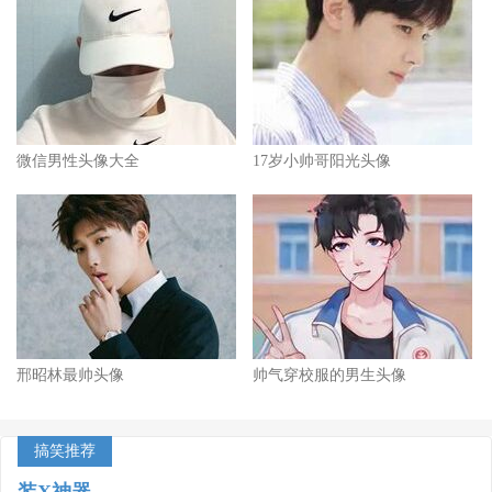
微信男性头像大全
17岁小帅哥阳光头像
邢昭林最帅头像
帅气穿校服的男生头像
搞笑推荐