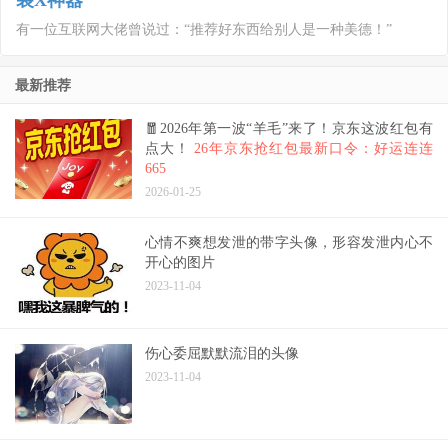
装X神器
有一位互联网大佬曾说过：“推荐好东西给别人是一种美德！”
最新推荐
🧧2026年第一波“羊毛”来了！京东这波红包有
点大！
26年京东抢红包最新口令：好运连连
665
2026-01-25
心情不爽想发泄的带字头像，形容发泄内心不
开心的图片
2023-11-04
伤心委屈默默流泪的头像
2023-11-04