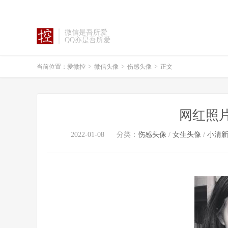
微信是吾所爱
QQ亦是吾所爱
当前位置：
爱微控
>
微信头像
>
伤感头像
>
正文
网红照
2022-01-08
分类：
伤感头像
/
女生头像
/
小清