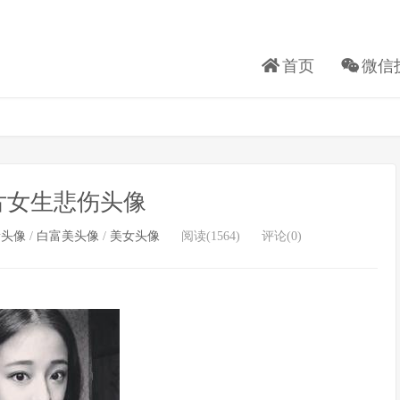
首页
微信
片女生悲伤头像
新头像
/
白富美头像
/
美女头像
阅读(1564)
评论(0)