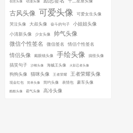
励志签名
十二星座头像
动漫头像
创意头像
可爱头像
古风头像
可爱女生头像
小姐姐头像
大叔头像
哭泣头像
奋斗的句子
帅气头像
小清新头像
少女头像
微信个性签名
微信签名
情侣个性签名
手绘头像
情侣头像
搞怪头像
戴眼镜头像
搞笑句子
海贼王头像
沙雕头像
火影忍者头像
王者荣耀头像
猫咪头像
狗狗头像
王者荣耀
简约头像
豪车头像
表情包
现金红包
简单头像
高冷头像
霸气头像
酷酷头像