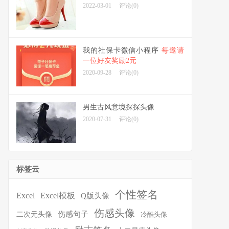
2022-03-01
评论(0)
我的社保卡微信小程序
每邀请
一位好友奖励2元
2020-09-28
评论(0)
男生古风意境探探头像
2020-07-31
评论(0)
标签云
个性签名
Excel
Excel模板
Q版头像
伤感头像
伤感句子
二次元头像
冷酷头像