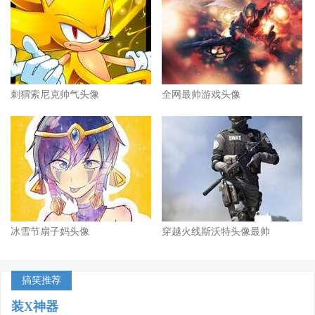
刺猬索尼克帅气头像
全网最帅游戏头像
冰雪节扇子妈头像
穿越火线斯沃特头像最帅
搞笑推荐
装X神器