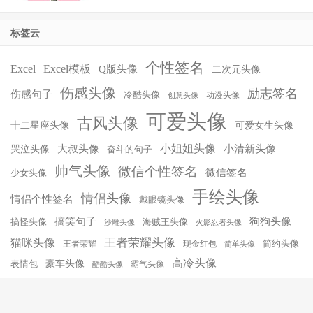
标签云
个性签名
Excel
Excel模板
Q版头像
二次元头像
伤感头像
励志签名
伤感句子
冷酷头像
动漫头像
创意头像
可爱头像
古风头像
十二星座头像
可爱女生头像
小姐姐头像
大叔头像
小清新头像
哭泣头像
奋斗的句子
帅气头像
微信个性签名
微信签名
少女头像
手绘头像
情侣头像
情侣个性签名
戴眼镜头像
搞笑句子
狗狗头像
搞怪头像
海贼王头像
沙雕头像
火影忍者头像
王者荣耀头像
猫咪头像
简约头像
王者荣耀
现金红包
简单头像
高冷头像
豪车头像
表情包
霸气头像
酷酷头像
© 2026
爱微控
豫ICP备16035504号-1
网站地图