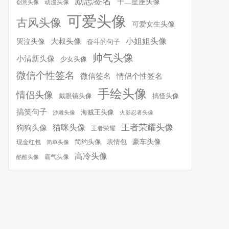
励志签名
十二星座头像
动漫头像
创意头像
可爱头像
古风头像
可爱女生头像
小姐姐头像
大叔头像
哭泣头像
奋斗的句子
帅气头像
小清新头像
少女头像
微信个性签名
微信签名
情侣个性签名
手绘头像
情侣头像
搞怪头像
戴眼镜头像
搞笑句子
海贼王头像
沙雕头像
火影忍者头像
王者荣耀头像
猫咪头像
狗狗头像
王者荣耀
简约头像
豪车头像
表情包
现金红包
简单头像
高冷头像
霸气头像
酷酷头像