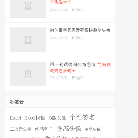
景头像大全
2020-07-31
评论(0)
微信带字秀恩爱死得快脸萌头像
2020-08-01
评论(0)
用一句话偷偷公布恋情
简短低
调秀恩爱句子
2022-05-09
评论(0)
标签云
个性签名
Excel
Excel模板
Q版头像
伤感头像
伤感句子
二次元头像
冷酷头像