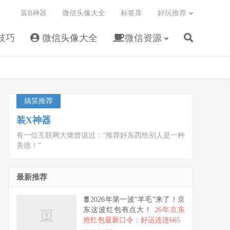
装B神器
微信头像大全
标签库
好玩推荐
技巧
微信头像大全
微信资源
搞笑推荐
装X神器
有一位互联网大佬曾说过：“推荐好东西给别人是一种
美德！”
最新推荐
🧧2026年第一波“羊毛”来了！京
东这波红包有点大！
26年京东
抢红包最新口令：好运连连665