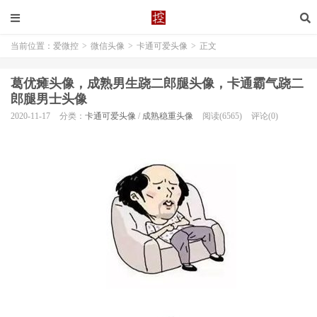
当前位置：
爱微控
>
微信头像
>
卡通可爱头像
>
正文
葛优瘫头像，成熟男生跷二郎腿头像，卡通霸气跷二
郎腿男士头像
2020-11-17
分类：
卡通可爱头像
/
成熟稳重头像
阅读(6565)
评论(0)