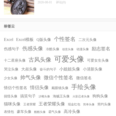
2020-08-01
评论(0)
标签云
个性签名
Excel
Excel模板
Q版头像
二次元头像
伤感头像
励志签名
伤感句子
冷酷头像
动漫头像
创意头像
可爱头像
古风头像
十二星座头像
可爱女生头像
小姐姐头像
大叔头像
小清新头像
哭泣头像
奋斗的句子
帅气头像
微信个性签名
微信签名
少女头像
手绘头像
情侣头像
情侣个性签名
戴眼镜头像
搞笑句子
狗狗头像
搞怪头像
海贼王头像
沙雕头像
火影忍者头像
王者荣耀头像
猫咪头像
简约头像
王者荣耀
现金红包
简单头像
高冷头像
豪车头像
表情包
霸气头像
酷酷头像