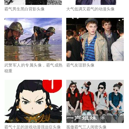
霸气男生黑白背影头像
大气低调又霸气的动漫头像
武警军人的专属头像，霸气成熟
霸气友谊群头像
稳重
霸气十足的游戏动漫强迫症头像
孤傲霸气三人闺密头像