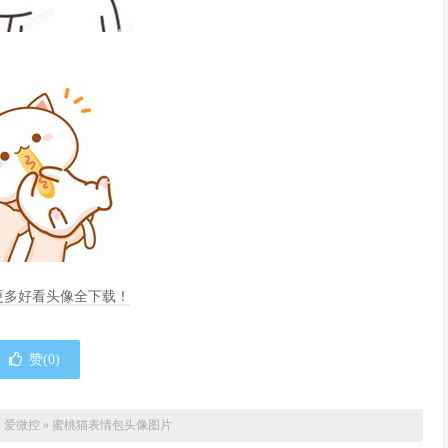
，更多好看头像全下载！
赞(
0
)
：
爱微控
»
蜜桃猫表情包头像图片