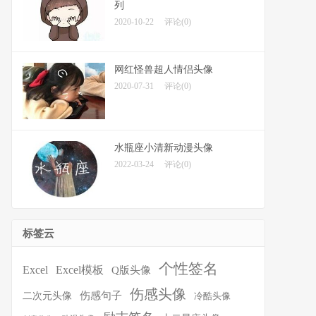
列
2020-10-22
评论(0)
网红怪兽超人情侣头像
2020-07-31
评论(0)
水瓶座小清新动漫头像
2022-03-24
评论(0)
标签云
个性签名
Excel
Excel模板
Q版头像
伤感头像
伤感句子
二次元头像
冷酷头像