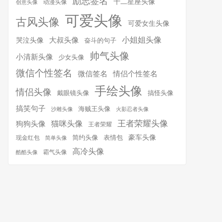
励志签名
十二星座头像
动漫头像
创意头像
可爱头像
古风头像
可爱女生头像
小姐姐头像
大叔头像
哭泣头像
奋斗的句子
帅气头像
小清新头像
少女头像
微信个性签名
微信签名
情侣个性签名
手绘头像
情侣头像
搞怪头像
戴眼镜头像
搞笑句子
海贼王头像
沙雕头像
火影忍者头像
王者荣耀头像
猫咪头像
狗狗头像
王者荣耀
简约头像
豪车头像
表情包
现金红包
简单头像
高冷头像
霸气头像
酷酷头像