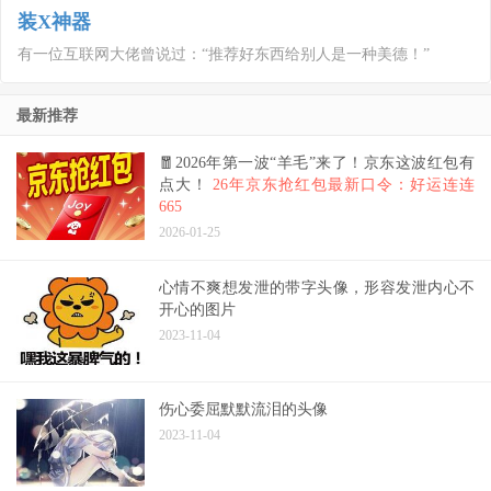
装X神器
有一位互联网大佬曾说过：“推荐好东西给别人是一种美德！”
最新推荐
🧧2026年第一波“羊毛”来了！京东这波红包有
点大！
26年京东抢红包最新口令：好运连连
665
2026-01-25
心情不爽想发泄的带字头像，形容发泄内心不
开心的图片
2023-11-04
伤心委屈默默流泪的头像
2023-11-04