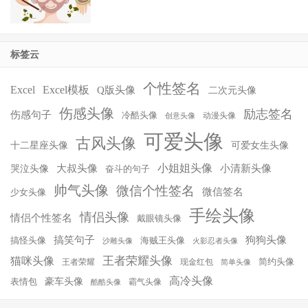
标签云
个性签名
Excel
Excel模板
Q版头像
二次元头像
伤感头像
励志签名
伤感句子
冷酷头像
动漫头像
创意头像
可爱头像
古风头像
十二星座头像
可爱女生头像
小姐姐头像
大叔头像
小清新头像
哭泣头像
奋斗的句子
帅气头像
微信个性签名
微信签名
少女头像
手绘头像
情侣头像
情侣个性签名
戴眼镜头像
搞笑句子
狗狗头像
搞怪头像
海贼王头像
沙雕头像
火影忍者头像
王者荣耀头像
猫咪头像
简约头像
王者荣耀
现金红包
简单头像
高冷头像
豪车头像
表情包
霸气头像
酷酷头像