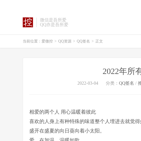
微信是吾所爱
QQ亦是吾所爱
当前位置：
爱微控
>
QQ资源
>
QQ签名
>
正文
2022年
2022-03-04
分类：
QQ签名
/
相爱的两个人 用心温暖着彼此
喜欢的人身上有种特殊的味道整个人埋进去就觉得
盛开在盛夏的向日葵向着小太阳。
爱，在加温，温暖如歌。