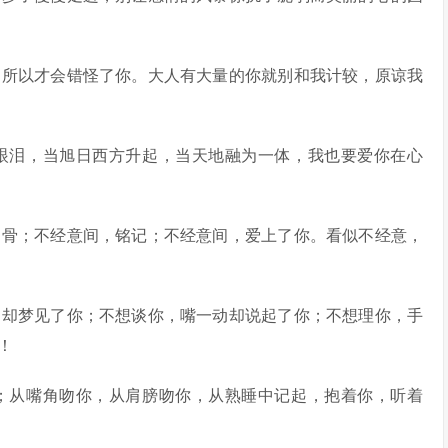
，所以才会错怪了你。大人有大量的你就别和我计较，原谅我
眼泪，当旭日西方升起，当天地融为一体，我也要爱你在心
刻骨；不经意间，铭记；不经意间，爱上了你。看似不经意，
闭却梦见了你；不想谈你，嘴一动却说起了你；不想理你，手
！
；从嘴角吻你，从肩膀吻你，从熟睡中记起，抱着你，听着