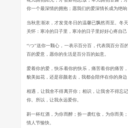
你一个最深情的拥抱；愿我们的爱深情长成为绝响
当秋意渐浓，才发觉冬日的温馨已飘然而至。冬
关怀：寒冷的日子里，寒冷的日子里好好心疼自己
“\つ”送你一颗心，一表示百分百，代表我百分
百的爱意，愿你的生活是百分百的如意。
爱着你的爱，快乐着你的快乐，痛苦着你的痛苦
貌美如花，还是容颜老去，我都会陪伴在你的身边
相遇，让我舍不得离开你；相识，让我舍不得忘
你。所以，让我永远爱你。
斟一杯红酒，为你而醉；扮一袭红妆，为你而美
情人节愉快。