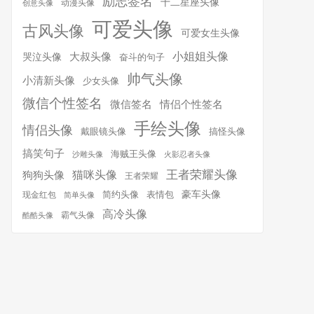
励志签名
十二星座头像
动漫头像
创意头像
可爱头像
古风头像
可爱女生头像
小姐姐头像
大叔头像
哭泣头像
奋斗的句子
帅气头像
小清新头像
少女头像
微信个性签名
微信签名
情侣个性签名
手绘头像
情侣头像
搞怪头像
戴眼镜头像
搞笑句子
海贼王头像
沙雕头像
火影忍者头像
王者荣耀头像
猫咪头像
狗狗头像
王者荣耀
简约头像
豪车头像
表情包
现金红包
简单头像
高冷头像
霸气头像
酷酷头像