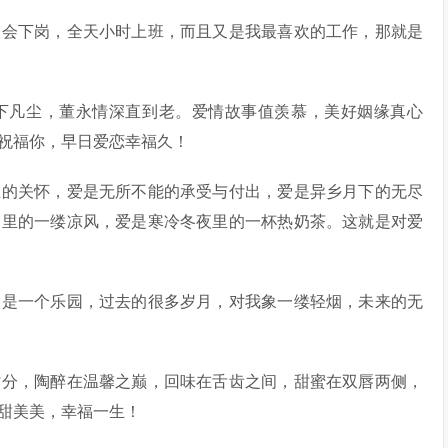
会会下岗，全天小时上班，而且又是我最喜欢的工作，那就是
下凡尘，董永情深直到老。爱情故事值羡慕，美好姻缘真心
祝福你，早日爱恋幸福久！
至的关怀，爱是无所不能的承受与付出，爱是异乡月下的无尽
日里的一缕凉风，爱是寒冷冬夜里的一杯热奶茶。这就是对爱
界是一个乐园，过去的很多岁月，对我象一缕轻烟，未来的无
时分，陶醉在温馨之巅，回味在舌齿之间，甜蜜在双唇两侧，
甜美美，幸福一生！