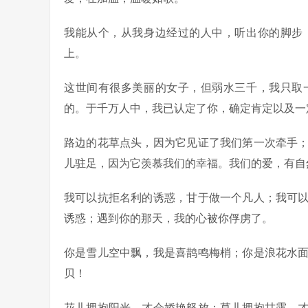
我能从个，从我身边经过的人中，听出你的脚步
上。
这世间有很多美丽的女子，但弱水三千，我只取
的。于千万人中，我已认定了你，确定肯定以及一
路边的花草点头，因为它见证了我们第一次牵手
儿驻足，因为它羡慕我们的幸福。我们的爱，有自
我可以抗拒名利的诱惑，甘于做一个凡人；我可
诱惑；遇到你的那天，我的心被你俘虏了。
你是雪儿空中飘，我是喜鹊鸣梅梢；你是浪花水
贝！
花儿拥抱阳光，才会娇艳怒放；草儿拥抱甘露，