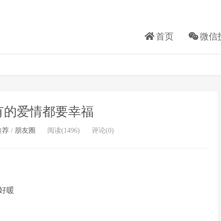
首页
微信
所有的爱情都要幸福
推荐
/
朋友圈
阅读(1496)
评论(0)
好暖