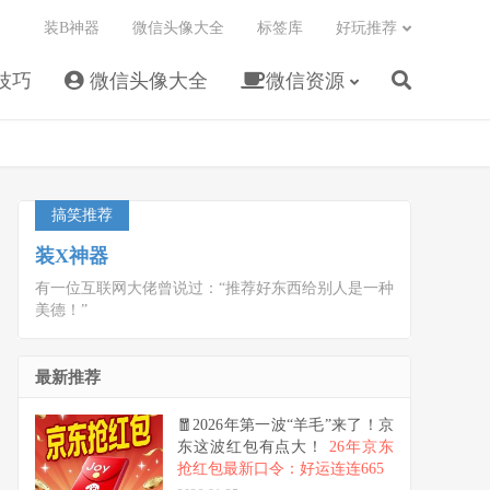
装B神器
微信头像大全
标签库
好玩推荐
技巧
微信头像大全
微信资源
搞笑推荐
装X神器
有一位互联网大佬曾说过：“推荐好东西给别人是一种
美德！”
最新推荐
🧧2026年第一波“羊毛”来了！京
东这波红包有点大！
26年京东
抢红包最新口令：好运连连665