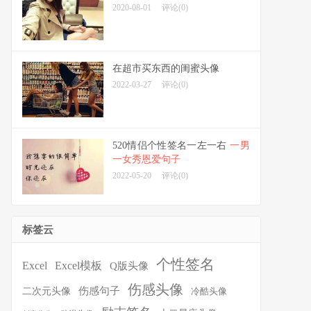
2020-08-01
评论(0)
在超市买东西的闺蜜头像
2022-03-27
评论(0)
520情侣个性签名一左一右
一男
一女秀恩爱句子
2022-05-20
评论(0)
标签云
个性签名
Excel
Excel模板
Q版头像
伤感头像
伤感句子
二次元头像
冷酷头像