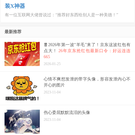
装X神器
有一位互联网大佬曾说过：“推荐好东西给别人是一种美德！”
最新推荐
🧧2026年第一波“羊毛”来了！京东这波红包有
点大！
26年京东抢红包最新口令：好运连连
665
2026-01-25
心情不爽想发泄的带字头像，形容发泄内心不
开心的图片
2023-11-04
伤心委屈默默流泪的头像
2023-11-04