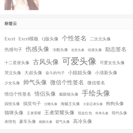
标签云
个性签名
Excel
Excel模板
Q版头像
二次元头像
伤感头像
励志签名
伤感句子
冷酷头像
动漫头像
创意头像
可爱头像
古风头像
十二星座头像
可爱女生头像
小姐姐头像
大叔头像
小清新头像
哭泣头像
奋斗的句子
帅气头像
微信个性签名
微信签名
少女头像
手绘头像
情侣头像
情侣个性签名
戴眼镜头像
搞笑句子
狗狗头像
搞怪头像
海贼王头像
沙雕头像
火影忍者头像
王者荣耀头像
猫咪头像
简约头像
王者荣耀
现金红包
简单头像
高冷头像
豪车头像
表情包
霸气头像
酷酷头像