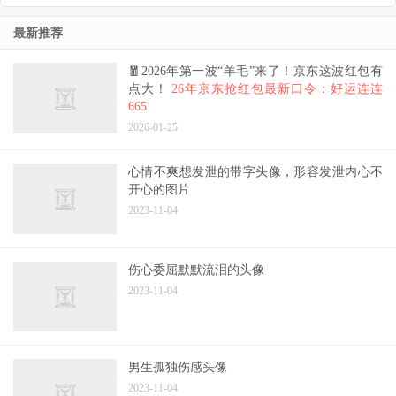
装X神器
有一位互联网大佬曾说过：“推荐好东西给别人是一种美德！”
最新推荐
🧧2026年第一波“羊毛”来了！京东这波红包有
点大！
26年京东抢红包最新口令：好运连连
665
2026-01-25
心情不爽想发泄的带字头像，形容发泄内心不
开心的图片
2023-11-04
伤心委屈默默流泪的头像
2023-11-04