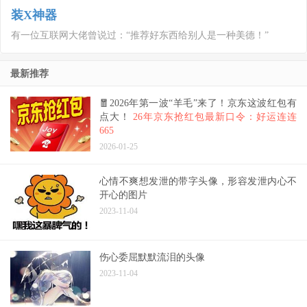
装X神器
有一位互联网大佬曾说过：“推荐好东西给别人是一种美德！”
最新推荐
🧧2026年第一波“羊毛”来了！京东这波红包有
点大！
26年京东抢红包最新口令：好运连连
665
2026-01-25
心情不爽想发泄的带字头像，形容发泄内心不
开心的图片
2023-11-04
伤心委屈默默流泪的头像
2023-11-04