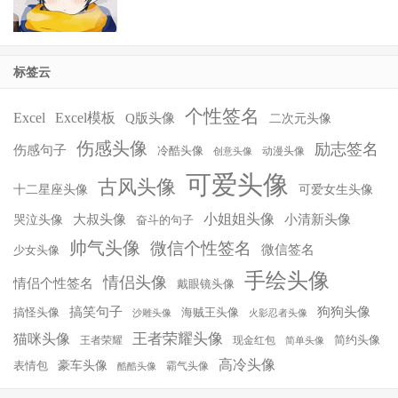
标签云
个性签名
Excel
Excel模板
Q版头像
二次元头像
伤感头像
励志签名
伤感句子
冷酷头像
动漫头像
创意头像
可爱头像
古风头像
十二星座头像
可爱女生头像
小姐姐头像
大叔头像
小清新头像
哭泣头像
奋斗的句子
帅气头像
微信个性签名
微信签名
少女头像
手绘头像
情侣头像
情侣个性签名
戴眼镜头像
搞笑句子
狗狗头像
搞怪头像
海贼王头像
沙雕头像
火影忍者头像
王者荣耀头像
猫咪头像
简约头像
王者荣耀
现金红包
简单头像
高冷头像
豪车头像
表情包
霸气头像
酷酷头像