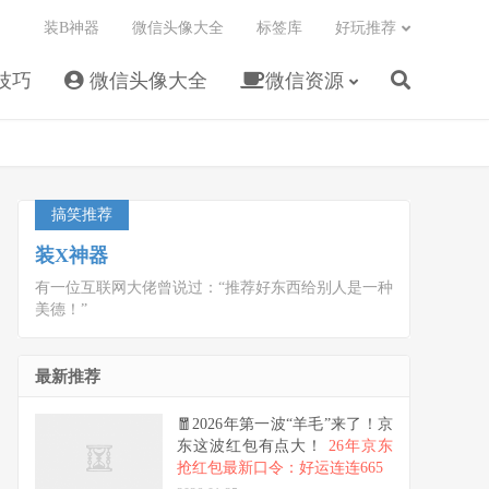
装B神器
微信头像大全
标签库
好玩推荐
技巧
微信头像大全
微信资源
搞笑推荐
装X神器
有一位互联网大佬曾说过：“推荐好东西给别人是一种
美德！”
最新推荐
🧧2026年第一波“羊毛”来了！京
东这波红包有点大！
26年京东
抢红包最新口令：好运连连665