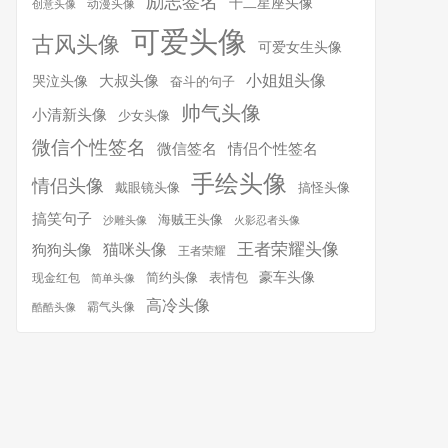
励志签名
十二星座头像
动漫头像
创意头像
可爱头像
古风头像
可爱女生头像
小姐姐头像
大叔头像
哭泣头像
奋斗的句子
帅气头像
小清新头像
少女头像
微信个性签名
微信签名
情侣个性签名
手绘头像
情侣头像
搞怪头像
戴眼镜头像
搞笑句子
海贼王头像
沙雕头像
火影忍者头像
王者荣耀头像
猫咪头像
狗狗头像
王者荣耀
简约头像
豪车头像
表情包
现金红包
简单头像
高冷头像
霸气头像
酷酷头像